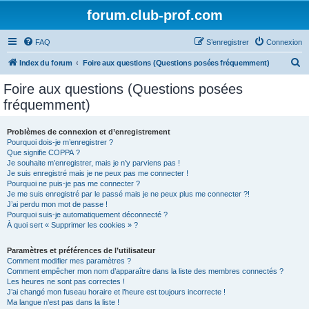
forum.club-prof.com
FAQ
S’enregistrer
Connexion
R
Index du forum
Foire aux questions (Questions posées fréquemment)
e
Foire aux questions (Questions posées
c
fréquemment)
h
e
Problèmes de connexion et d’enregistrement
Pourquoi dois-je m’enregistrer ?
r
Que signifie COPPA ?
c
Je souhaite m’enregistrer, mais je n’y parviens pas !
Je suis enregistré mais je ne peux pas me connecter !
h
Pourquoi ne puis-je pas me connecter ?
Je me suis enregistré par le passé mais je ne peux plus me connecter ?!
e
J’ai perdu mon mot de passe !
r
Pourquoi suis-je automatiquement déconnecté ?
À quoi sert « Supprimer les cookies » ?
Paramètres et préférences de l’utilisateur
Comment modifier mes paramètres ?
Comment empêcher mon nom d’apparaître dans la liste des membres connectés ?
Les heures ne sont pas correctes !
J’ai changé mon fuseau horaire et l’heure est toujours incorrecte !
Ma langue n’est pas dans la liste !