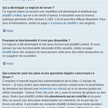
Qui a développé ce logiciel de forum ?
Ce logiciel (dans sa version non modifiée) est développé et distribué par
phpBB Limited
, qui en a les droits d’auteur. Il est publié sous la licence
publique générale GNU version 2 (GPL-2.0) et peut être diffusé librement. Pour
plus d’informations, visitez la page «
À propos de phpBB
» (en anglais).
Haut
Pourquoi la fonctionnalité X n’est pas disponible ?
Ce logiciel a été développé et mis sous licence par phpBB Limited. Si vous
pensez qu’une fonctionnalité nécessite d’être ajoutée, visitez la page
phpBB Ideas
(en anglais) où vous pouvez voter pour des idées proposées ou
en suggérer de nouvelles.
Haut
Qui contacter pour les abus ou les questions légales concernant ce
forum ?
Contactez n’importe lequel des administrateurs de la liste « L’équipe du
forum ». Si vous restez sans réponse alors prenez contact avec le propriétaire
du domaine (en faisant une
recherche sur whois
) ou si un service gratuit est
utilisé (exemple : Yahoo!, Free, f2s.com, etc.), avec le service de gestion ou des
abus. Notez que phpBB Limited
n’a absolument aucun contrôle
et ne peut
être, en aucun cas, tenu pour responsable sur
comment
,
où
ou
par qui
ce
forum est utilisé. Il est inutile de contacter phpBB Limited pour toute question