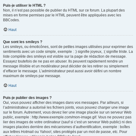
Puis-je utiliser le HTML ?
Non, il n’est pas possible de publier du HTML sur ce forum. La plupart des
mises en forme permises par le HTML peuvent être appliquées avec les
BBCodes.
Haut
Que sont les smileys ?
Les smileys, ou émoticônes, sont de petites images utilisées pour exprimer des
sentiments avec un code simple, exemple : :) signifie joyeux, :( signifie triste. La
liste complète des smileys est visible sur la page de rédaction de message.
Essayez toutefois de ne pas en abuser. Ils peuvent rapidement rendre un
message illisible et un modérateur peut décider de les retirer ou simplement
d’effacer le message. L’administrateur peut aussi avoir défini un nombre
maximum de smileys par message.
Haut
Puis-je publier des images ?
Oui, vous pouvez afficher des images dans vos messages. Par ailleurs, si
l’administrateur a autorisé les fichiers joints, vous pouvez charger une image
sur le forum. Autrement, vous devez lier une image placée sur un serveur Web
public, exemple : http://www.exemple.com/mon-image.gif. Vous ne pouvez pas
lier des images de votre ordinateur (sauf si c’est un serveur Web public) ni des
images placées derrière des mécanismes d’authentification, exemple : boîtes
aux lettres Hotmail ou Yahoo!, sites protégés par un mot de passe, etc. Pour