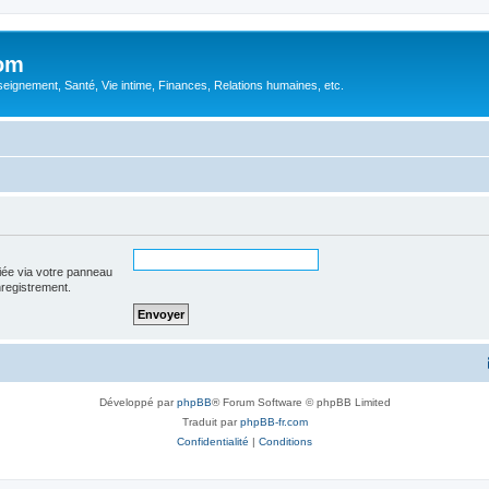
com
ignement, Santé, Vie intime, Finances, Relations humaines, etc.
iée via votre panneau
enregistrement.
Développé par
phpBB
® Forum Software © phpBB Limited
Traduit par
phpBB-fr.com
Confidentialité
|
Conditions