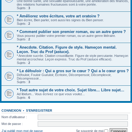
Une bonne santé, une sexualité épanouissante, une amélioration des finances,
des relations humaines fructueuses sont à votre portée.
Sujets :
3
* Améliorez votre écriture, votre art oratoire ?
Bien écrire, Bien parler, sont aussi les signes du Bien penser.
Sujets :
2
* Comment publier son premier roman, ou un autre genre ?
Vous pouvez publier votre premier roman, ou un autre genre littéraire.
Sujets :
2
* Anecdote. Citation. Figure de style. Hameçon mental.
Leçon. Truc du Prof (astuce).
* Anecdote sucrée. Citation croustillante. Figure de style percutante. Hameçon
mental accrocheur. Leçon express. Truc du Prof (astuce efficace).
Sujets :
2
* Le défouloir : Qui a gros sur le cœur ? Qui a le cœur gros ?
Défouloir, Fouloir Gueuloir, Écritoire, Décompensoir, Décomplexoir,
Décompressoir...
Sujets :
3
* Tout autre sujet de votre choix. Sujet libre… Libre sujet…
Ad libidum... Vous écrivez ce que vous voulez...
Sujets :
6
CONNEXION
•
S’ENREGISTRER
Nom d’utilisateur :
Mot de passe :
J’ai oublié mon mot de passe
Se souvenir de moi