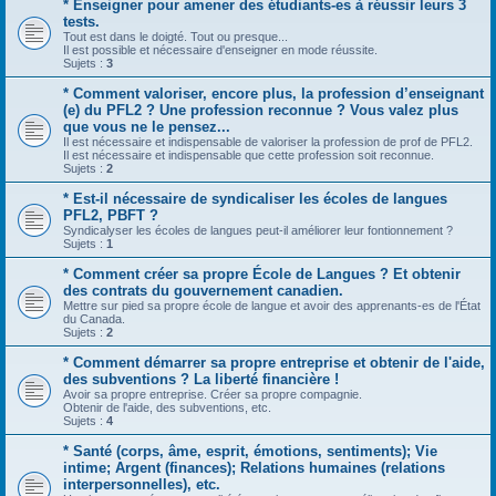
* Enseigner pour amener des étudiants-es à réussir leurs 3
tests.
Tout est dans le doigté. Tout ou presque...
Il est possible et nécessaire d'enseigner en mode réussite.
Sujets :
3
* Comment valoriser, encore plus, la profession d’enseignant
(e) du PFL2 ? Une profession reconnue ? Vous valez plus
que vous ne le pensez...
Il est nécessaire et indispensable de valoriser la profession de prof de PFL2.
Il est nécessaire et indispensable que cette profession soit reconnue.
Sujets :
2
* Est-il nécessaire de syndicaliser les écoles de langues
PFL2, PBFT ?
Syndicalyser les écoles de langues peut-il améliorer leur fontionnement ?
Sujets :
1
* Comment créer sa propre École de Langues ? Et obtenir
des contrats du gouvernement canadien.
Mettre sur pied sa propre école de langue et avoir des apprenants-es de l'État
du Canada.
Sujets :
2
* Comment démarrer sa propre entreprise et obtenir de l'aide,
des subventions ? La liberté financière !
Avoir sa propre entreprise. Créer sa propre compagnie.
Obtenir de l'aide, des subventions, etc.
Sujets :
4
* Santé (corps, âme, esprit, émotions, sentiments); Vie
intime; Argent (finances); Relations humaines (relations
interpersonnelles), etc.