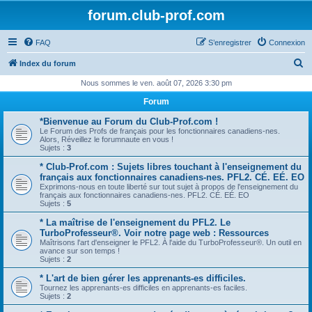
forum.club-prof.com
FAQ
S’enregistrer
Connexion
R
Index du forum
e
Nous sommes le ven. août 07, 2026 3:30 pm
c
Forum
h
*Bienvenue au Forum du Club-Prof.com !
e
Le Forum des Profs de français pour les fonctionnaires canadiens-nes.
Alors, Réveillez le forumnaute en vous !
r
Sujets :
3
c
* Club-Prof.com : Sujets libres touchant à l'enseignement du
français aux fonctionnaires canadiens-nes. PFL2. CÉ. EÉ. EO
h
Exprimons-nous en toute liberté sur tout sujet à propos de l'enseignement du
français aux fonctionnaires canadiens-nes. PFL2. CÉ. EÉ. EO
e
Sujets :
5
r
* La maîtrise de l'enseignement du PFL2. Le
TurboProfesseur®. Voir notre page web : Ressources
Maîtrisons l'art d'enseigner le PFL2. À l'aide du TurboProfesseur®. Un outil en
avance sur son temps !
Sujets :
2
* L'art de bien gérer les apprenants-es difficiles.
Tournez les apprenants-es difficiles en apprenants-es faciles.
Sujets :
2