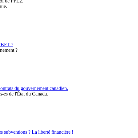
prof de PFL2.
nue.
 PBFT ?
onnement ?
contrats du gouvernement canadien.
s-es de l'État du Canada.
s subventions ? La liberté financière !