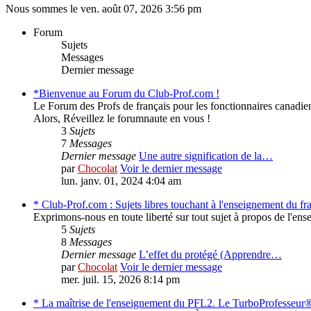
Nous sommes le ven. août 07, 2026 3:56 pm
Forum
Sujets
Messages
Dernier message
*Bienvenue au Forum du Club-Prof.com !
Le Forum des Profs de français pour les fonctionnaires canadie
Alors, Réveillez le forumnaute en vous !
3
Sujets
7
Messages
Dernier message
Une autre signification de la…
par
Chocolat
Voir le dernier message
lun. janv. 01, 2024 4:04 am
* Club-Prof.com : Sujets libres touchant à l'enseignement du 
Exprimons-nous en toute liberté sur tout sujet à propos de l'e
5
Sujets
8
Messages
Dernier message
L’effet du protégé (Apprendre…
par
Chocolat
Voir le dernier message
mer. juil. 15, 2026 8:14 pm
* La maîtrise de l'enseignement du PFL2. Le TurboProfesseur®