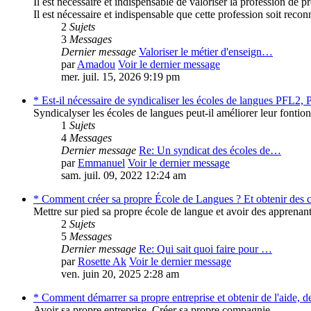
Il est nécessaire et indispensable de valoriser la profession de 
Il est nécessaire et indispensable que cette profession soit recon
2
Sujets
3
Messages
Dernier message
Valoriser le métier d'enseign…
par
Amadou
Voir le dernier message
mer. juil. 15, 2026 9:19 pm
* Est-il nécessaire de syndicaliser les écoles de langues PFL2,
Syndicalyser les écoles de langues peut-il améliorer leur fonti
1
Sujets
4
Messages
Dernier message
Re: Un syndicat des écoles de…
par
Emmanuel
Voir le dernier message
sam. juil. 09, 2022 12:24 am
* Comment créer sa propre École de Langues ? Et obtenir des 
Mettre sur pied sa propre école de langue et avoir des apprenant
2
Sujets
5
Messages
Dernier message
Re: Qui sait quoi faire pour …
par
Rosette Ak
Voir le dernier message
ven. juin 20, 2025 2:28 am
* Comment démarrer sa propre entreprise et obtenir de l'aide, de
Avoir sa propre entreprise. Créer sa propre compagnie.