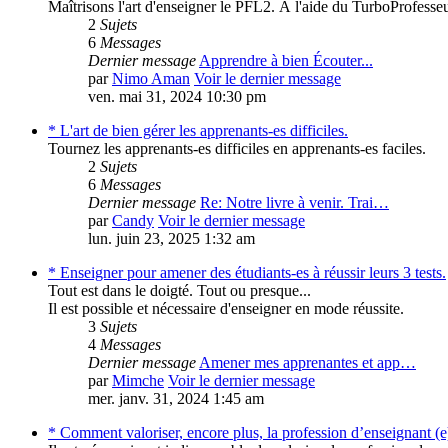
Maîtrisons l'art d'enseigner le PFL2. À l'aide du TurboProfesse
2
Sujets
6
Messages
Dernier message
Apprendre à bien Écouter...
par
Nimo Aman
Voir le dernier message
ven. mai 31, 2024 10:30 pm
* L'art de bien gérer les apprenants-es difficiles.
Tournez les apprenants-es difficiles en apprenants-es faciles.
2
Sujets
6
Messages
Dernier message
Re: Notre livre à venir. Trai…
par
Candy
Voir le dernier message
lun. juin 23, 2025 1:32 am
* Enseigner pour amener des étudiants-es à réussir leurs 3 tests.
Tout est dans le doigté. Tout ou presque...
Il est possible et nécessaire d'enseigner en mode réussite.
3
Sujets
4
Messages
Dernier message
Amener mes apprenantes et app…
par
Mimche
Voir le dernier message
mer. janv. 31, 2024 1:45 am
* Comment valoriser, encore plus, la profession d’enseignant (