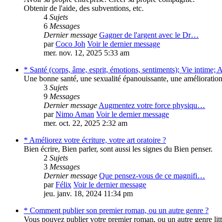
Obtenir de l'aide, des subventions, etc.
4
Sujets
6
Messages
Dernier message
Gagner de l'argent avec le Dr…
par
Coco Joh
Voir le dernier message
mer. nov. 12, 2025 5:33 am
* Santé (corps, âme, esprit, émotions, sentiments); Vie intime; A
Une bonne santé, une sexualité épanouissante, une amélioration 
3
Sujets
9
Messages
Dernier message
Augmentez votre force physiqu…
par
Nimo Aman
Voir le dernier message
mer. oct. 22, 2025 2:32 am
* Améliorez votre écriture, votre art oratoire ?
Bien écrire, Bien parler, sont aussi les signes du Bien penser.
2
Sujets
3
Messages
Dernier message
Que pensez-vous de ce magnifi…
par
Félix
Voir le dernier message
jeu. janv. 18, 2024 11:34 pm
* Comment publier son premier roman, ou un autre genre ?
Vous pouvez publier votre premier roman, ou un autre genre litt