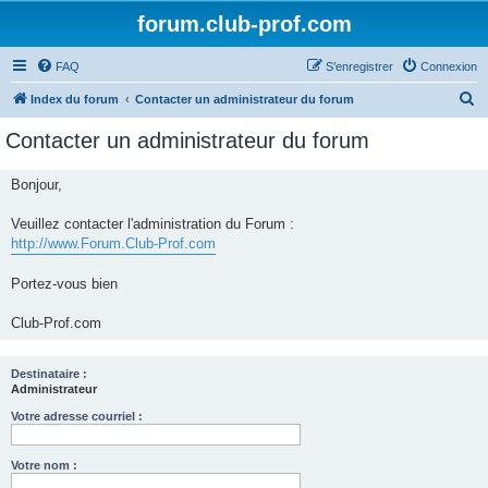
forum.club-prof.com
FAQ
S’enregistrer
Connexion
R
Index du forum
Contacter un administrateur du forum
e
Contacter un administrateur du forum
c
h
Bonjour,
e
Veuillez contacter l'administration du Forum :
r
http://www.Forum.Club-Prof.com
c
h
Portez-vous bien
e
Club-Prof.com
r
Destinataire :
Administrateur
Votre adresse courriel :
Votre nom :