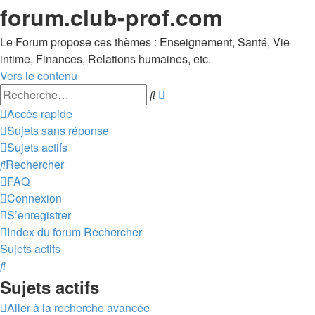
forum.club-prof.com
Le Forum propose ces thèmes : Enseignement, Santé, Vie
intime, Finances, Relations humaines, etc.
Vers le contenu
Recherche
Rechercher
avancée
Accès rapide
Sujets sans réponse
Sujets actifs
Rechercher
FAQ
Connexion
S’enregistrer
Index du forum
Rechercher
Sujets actifs
Rechercher
Sujets actifs
Aller à la recherche avancée