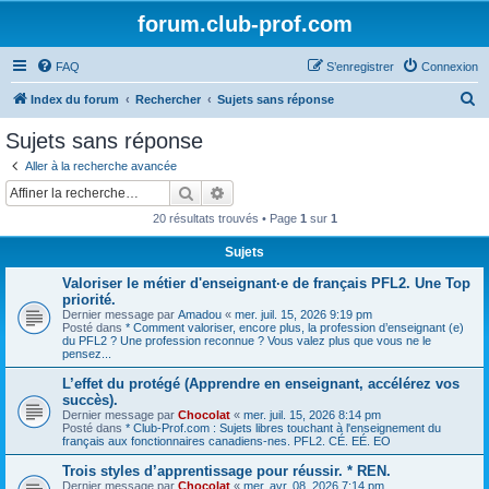
forum.club-prof.com
FAQ
S’enregistrer
Connexion
R
Index du forum
Rechercher
Sujets sans réponse
e
Sujets sans réponse
c
Aller à la recherche avancée
h
Rechercher
Recherche avancée
e
20 résultats trouvés • Page
1
sur
1
r
Sujets
c
Valoriser le métier d'enseignant·e de français PFL2. Une Top
h
priorité.
e
Dernier message par
Amadou
«
mer. juil. 15, 2026 9:19 pm
Posté dans
* Comment valoriser, encore plus, la profession d’enseignant (e)
r
du PFL2 ? Une profession reconnue ? Vous valez plus que vous ne le
pensez...
L’effet du protégé (Apprendre en enseignant, accélérez vos
succès).
Dernier message par
Chocolat
«
mer. juil. 15, 2026 8:14 pm
Posté dans
* Club-Prof.com : Sujets libres touchant à l'enseignement du
français aux fonctionnaires canadiens-nes. PFL2. CÉ. EÉ. EO
Trois styles d’apprentissage pour réussir. * REN.
Dernier message par
Chocolat
«
mer. avr. 08, 2026 7:14 pm