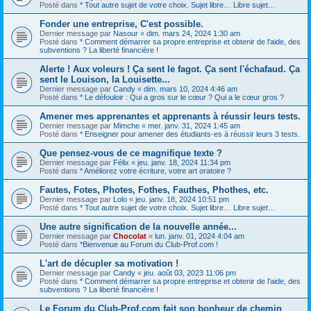
Posté dans
* Tout autre sujet de votre choix. Sujet libre… Libre sujet…
Fonder une entreprise, C'est possible.
Dernier message par
Nasour
«
dim. mars 24, 2024 1:30 am
Posté dans
* Comment démarrer sa propre entreprise et obtenir de l'aide, des
subventions ? La liberté financière !
Alerte ! Aux voleurs ! Ça sent le fagot. Ça sent l'échafaud. Ça
sent le Louison, la Louisette...
Dernier message par
Candy
«
dim. mars 10, 2024 4:46 am
Posté dans
* Le défouloir : Qui a gros sur le cœur ? Qui a le cœur gros ?
Amener mes apprenantes et apprenants à réussir leurs tests.
Dernier message par
Mimche
«
mer. janv. 31, 2024 1:45 am
Posté dans
* Enseigner pour amener des étudiants-es à réussir leurs 3 tests.
Que pensez-vous de ce magnifique texte ?
Dernier message par
Félix
«
jeu. janv. 18, 2024 11:34 pm
Posté dans
* Améliorez votre écriture, votre art oratoire ?
Fautes, Fotes, Photes, Fothes, Fauthes, Phothes, etc.
Dernier message par
Lolo
«
jeu. janv. 18, 2024 10:51 pm
Posté dans
* Tout autre sujet de votre choix. Sujet libre… Libre sujet…
Une autre signification de la nouvelle année...
Dernier message par
Chocolat
«
lun. janv. 01, 2024 4:04 am
Posté dans
*Bienvenue au Forum du Club-Prof.com !
L'art de décupler sa motivation !
Dernier message par
Candy
«
jeu. août 03, 2023 11:06 pm
Posté dans
* Comment démarrer sa propre entreprise et obtenir de l'aide, des
subventions ? La liberté financière !
Le Forum du Club-Prof.com fait son bonheur de chemin