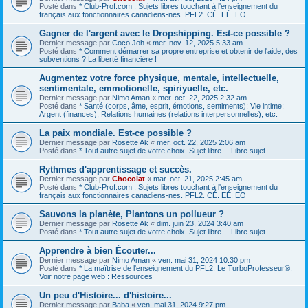
Posté dans
* Club-Prof.com : Sujets libres touchant à l'enseignement du
français aux fonctionnaires canadiens-nes. PFL2. CÉ. EÉ. EO
Gagner de l'argent avec le Dropshipping. Est-ce possible ?
Dernier message par
Coco Joh
«
mer. nov. 12, 2025 5:33 am
Posté dans
* Comment démarrer sa propre entreprise et obtenir de l'aide, des
subventions ? La liberté financière !
Augmentez votre force physique, mentale, intellectuelle,
sentimentale, emmotionelle, spiriyuelle, etc.
Dernier message par
Nimo Aman
«
mer. oct. 22, 2025 2:32 am
Posté dans
* Santé (corps, âme, esprit, émotions, sentiments); Vie intime;
Argent (finances); Relations humaines (relations interpersonnelles), etc.
La paix mondiale. Est-ce possible ?
Dernier message par
Rosette Ak
«
mer. oct. 22, 2025 2:06 am
Posté dans
* Tout autre sujet de votre choix. Sujet libre… Libre sujet…
Rythmes d'apprentissage et succès.
Dernier message par
Chocolat
«
mar. oct. 21, 2025 2:45 am
Posté dans
* Club-Prof.com : Sujets libres touchant à l'enseignement du
français aux fonctionnaires canadiens-nes. PFL2. CÉ. EÉ. EO
Sauvons la planète, Plantons un pollueur ?
Dernier message par
Rosette Ak
«
dim. juin 23, 2024 3:40 am
Posté dans
* Tout autre sujet de votre choix. Sujet libre… Libre sujet…
Apprendre à bien Écouter...
Dernier message par
Nimo Aman
«
ven. mai 31, 2024 10:30 pm
Posté dans
* La maîtrise de l'enseignement du PFL2. Le TurboProfesseur®.
Voir notre page web : Ressources
Un peu d'Histoire... d'histoire...
Dernier message par
Baba
«
ven. mai 31, 2024 9:27 pm