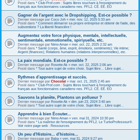
Posté dans
* Club-Prof.com : Sujets libres touchant à l'enseignement du
français aux fonctionnaires canadiens-nes. PFL2. CÉ. EÉ. EO
Gagner de l'argent avec le Dropshipping. Est-ce possible ?
Dernier message par
Coco Joh
«
mer. nov. 12, 2025 5:33 am
Posté dans
* Comment démarrer sa propre entreprise et obtenir de l'aide, des
subventions ? La liberté financière !
Augmentez votre force physique, mentale, intellectuelle,
sentimentale, emmotionelle, spiriyuelle, etc.
Dernier message par
Nimo Aman
«
mer. oct. 22, 2025 2:32 am
Posté dans
* Santé (corps, âme, esprit, émotions, sentiments); Vie intime;
Argent (finances); Relations humaines (relations interpersonnelles), etc.
La paix mondiale. Est-ce possible ?
Dernier message par
Rosette Ak
«
mer. oct. 22, 2025 2:06 am
Posté dans
* Tout autre sujet de votre choix. Sujet libre… Libre sujet…
Rythmes d'apprentissage et succès.
Dernier message par
Chocolat
«
mar. oct. 21, 2025 2:45 am
Posté dans
* Club-Prof.com : Sujets libres touchant à l'enseignement du
français aux fonctionnaires canadiens-nes. PFL2. CÉ. EÉ. EO
Sauvons la planète, Plantons un pollueur ?
Dernier message par
Rosette Ak
«
dim. juin 23, 2024 3:40 am
Posté dans
* Tout autre sujet de votre choix. Sujet libre… Libre sujet…
Apprendre à bien Écouter...
Dernier message par
Nimo Aman
«
ven. mai 31, 2024 10:30 pm
Posté dans
* La maîtrise de l'enseignement du PFL2. Le TurboProfesseur®.
Voir notre page web : Ressources
Un peu d'Histoire... d'histoire...
Dernier message par
Baba
«
ven. mai 31, 2024 9:27 pm