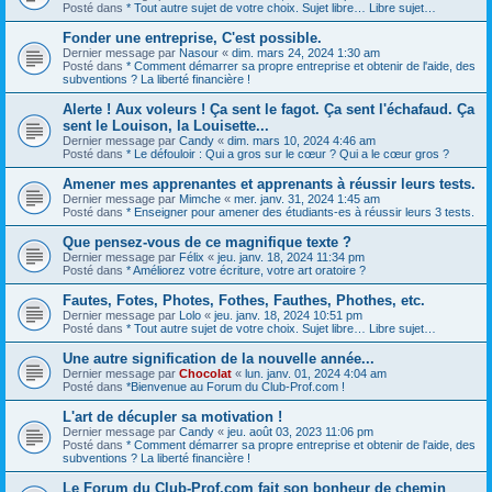
Posté dans
* Tout autre sujet de votre choix. Sujet libre… Libre sujet…
Fonder une entreprise, C'est possible.
Dernier message par
Nasour
«
dim. mars 24, 2024 1:30 am
Posté dans
* Comment démarrer sa propre entreprise et obtenir de l'aide, des
subventions ? La liberté financière !
Alerte ! Aux voleurs ! Ça sent le fagot. Ça sent l'échafaud. Ça
sent le Louison, la Louisette...
Dernier message par
Candy
«
dim. mars 10, 2024 4:46 am
Posté dans
* Le défouloir : Qui a gros sur le cœur ? Qui a le cœur gros ?
Amener mes apprenantes et apprenants à réussir leurs tests.
Dernier message par
Mimche
«
mer. janv. 31, 2024 1:45 am
Posté dans
* Enseigner pour amener des étudiants-es à réussir leurs 3 tests.
Que pensez-vous de ce magnifique texte ?
Dernier message par
Félix
«
jeu. janv. 18, 2024 11:34 pm
Posté dans
* Améliorez votre écriture, votre art oratoire ?
Fautes, Fotes, Photes, Fothes, Fauthes, Phothes, etc.
Dernier message par
Lolo
«
jeu. janv. 18, 2024 10:51 pm
Posté dans
* Tout autre sujet de votre choix. Sujet libre… Libre sujet…
Une autre signification de la nouvelle année...
Dernier message par
Chocolat
«
lun. janv. 01, 2024 4:04 am
Posté dans
*Bienvenue au Forum du Club-Prof.com !
L'art de décupler sa motivation !
Dernier message par
Candy
«
jeu. août 03, 2023 11:06 pm
Posté dans
* Comment démarrer sa propre entreprise et obtenir de l'aide, des
subventions ? La liberté financière !
Le Forum du Club-Prof.com fait son bonheur de chemin