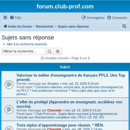
forum.club-prof.com
FAQ
S’enregistrer
Connexion
R
Index du forum
Rechercher
Sujets sans réponse
e
Sujets sans réponse
c
Aller à la recherche avancée
h
Rechercher
Recherche avancée
e
20 résultats trouvés • Page
1
sur
1
r
Sujets
c
Valoriser le métier d'enseignant·e de français PFL2. Une Top
h
priorité.
e
Dernier message par
Amadou
«
mer. juil. 15, 2026 9:19 pm
Posté dans
* Comment valoriser, encore plus, la profession d’enseignant (e)
r
du PFL2 ? Une profession reconnue ? Vous valez plus que vous ne le
pensez...
L’effet du protégé (Apprendre en enseignant, accélérez vos
succès).
Dernier message par
Chocolat
«
mer. juil. 15, 2026 8:14 pm
Posté dans
* Club-Prof.com : Sujets libres touchant à l'enseignement du
français aux fonctionnaires canadiens-nes. PFL2. CÉ. EÉ. EO
Trois styles d’apprentissage pour réussir. * REN.
Dernier message par
Chocolat
«
mer. avr. 08, 2026 7:14 pm