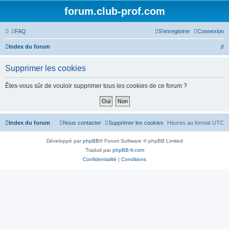
forum.club-prof.com
FAQ
S’enregistrer
Connexion
R
Index du forum
e
Supprimer les cookies
c
h
Êtes-vous sûr de vouloir supprimer tous les cookies de ce forum ?
e
r
c
Index du forum
Nous contacter
Supprimer les cookies
Heures au format
UTC
h
Développé par
phpBB
® Forum Software © phpBB Limited
e
Traduit par
phpBB-fr.com
r
Confidentialité
|
Conditions