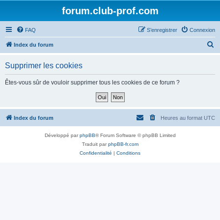
forum.club-prof.com
FAQ
S’enregistrer
Connexion
R
Index du forum
e
Supprimer les cookies
c
h
Êtes-vous sûr de vouloir supprimer tous les cookies de ce forum ?
e
r
c
Index du forum
Heures au format
UTC
h
Développé par
phpBB
® Forum Software © phpBB Limited
e
Traduit par
phpBB-fr.com
r
Confidentialité
|
Conditions