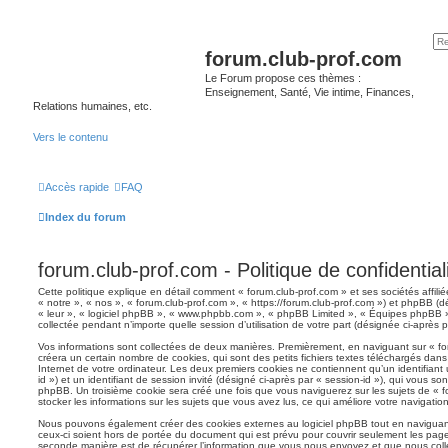
forum.club-prof.com
Le Forum propose ces thèmes :
Enseignement, Santé, Vie intime, Finances,
Relations humaines, etc.
Vers le contenu
Accès rapide
FAQ
Index du forum
forum.club-prof.com - Politique de confidential
Cette politique explique en détail comment « forum.club-prof.com » et ses sociétés affili
« notre », « nos », « forum.club-prof.com », « https://forum.club-prof.com ») et phpBB (dé
« leur », « logiciel phpBB », « www.phpbb.com », « phpBB Limited », « Équipes phpBB ») 
collectée pendant n’importe quelle session d’utilisation de votre part (désignée ci-après p
Vos informations sont collectées de deux manières. Premièrement, en naviguant sur « for
créera un certain nombre de cookies, qui sont des petits fichiers textes téléchargés dans
Internet de votre ordinateur. Les deux premiers cookies ne contiennent qu’un identifiant u
id ») et un identifiant de session invité (désigné ci-après par « session-id »), qui vous s
phpBB. Un troisième cookie sera créé une fois que vous naviguerez sur les sujets de « fo
stocker les informations sur les sujets que vous avez lus, ce qui améliore votre navigation
Nous pouvons également créer des cookies externes au logiciel phpBB tout en naviguant
ceux-ci soient hors de portée du document qui est prévu pour couvrir seulement les page
seconde manière est de récupérer l’information que vous nous envoyez et que nous collect