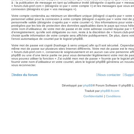
à : la publication de message en tant qu’utilisateur invité (désignée ci-après par « messag
« forum.club-prof.com » (désignée ici par « votre compte ») et les messages que vous en
connexion (désignés ici par « vos messages »).
Votre compte contiendra au minimum un identifiant unique (désigné ci-après par « votre 
personnel utilisé pour la connexion à votre compte (désigné ci-après par « votre mot de 
personnelle valide (désignée ci-après par « votre courriel »). Vos informations pour votr
protégées par les lois de protection des données applicables dans le pays qui nous héb
votre nom d’utilisateur, de votre mot de passe et de votre adresse courriel requise par «
d’enregistrement, qu’elle soit obligatoire ou non, reste à la discrétion de « forum.club-p
choisir quelle information de votre compte sera affichée publiquement. De plus, dans vot
l’envoi automatique de courriel par le logiciel phpBB.
Votre mot de passe est crypté (hashage à sens unique) afin qu’il soit sécurisé. Cependan
même mot de passe sur plusieurs sites Internet différents. Votre mot de passe est le mo
« forum.club-prof.com », conservez-le soigneusement et en aucun cas une personne affil
phpBB ou une d’une tierce partie ne peut vous demander légitimement votre mot de pass
vous pouvez utiliser la fonction « J’ai oublié mon mot de passe » fournie par le logici
fournir votre nom d’utilisateur et votre courriel, alors le logiciel phpBB générera un no
vous reconnecter.
Index du forum
Nous contacter
Suppri
Développé par
phpBB
® Forum Software © phpBB L
Traduit par
phpBB-fr.com
Confidentialité
|
Conditions