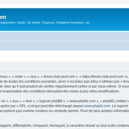
com
ignement, Santé, Vie intime, Finances, Relations humaines, etc.
ous », « notre », « nos », « forum.club-prof.com », « https://forum.club-prof.com »
 de toutes les conditions suivantes, alors n’accédez pas et/ou n’utilisez pas « fo
 bien qu’il soit prudent de vérifier régulièrement celles-ci par vous-même. Si vous
t responsable des conditions découlant des mises à jour et/ou modifications.
ls », « eux », « leur », « logiciel phpBB », « www.phpbb.com », « phpBB Limited »,
-après par « GPL ») et qui peut être téléchargé depuis
www.phpbb.com
. Le logicie
acceptons pas comme contenu ou conduite permis. Pour de plus amples informations
lgaire, diffamatoire, choquant, menaçant, à caractère sexuel ou tout autre contenu 