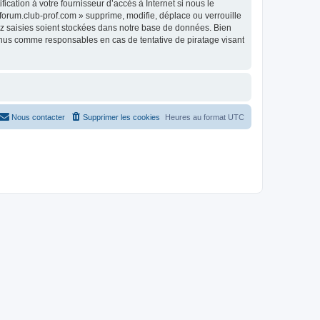
cation à votre fournisseur d’accès à Internet si nous le
orum.club-prof.com » supprime, modifie, déplace ou verrouille
ez saisies soient stockées dans notre base de données. Bien
tenus comme responsables en cas de tentative de piratage visant
Nous contacter
Supprimer les cookies
Heures au format
UTC