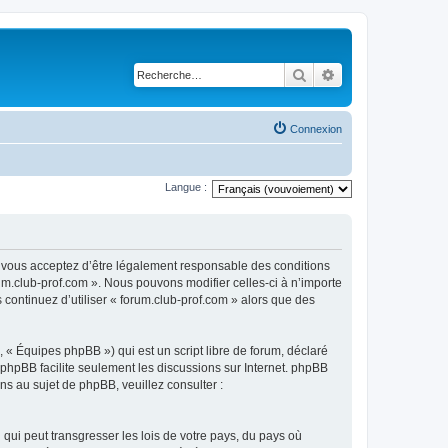
Rechercher
Recherche avancé
Connexion
Langue :
), vous acceptez d’être légalement responsable des conditions
rum.club-prof.com ». Nous pouvons modifier celles-ci à n’importe
 continuez d’utiliser « forum.club-prof.com » alors que des
 « Équipes phpBB ») qui est un script libre de forum, déclaré
l phpBB facilite seulement les discussions sur Internet. phpBB
 au sujet de phpBB, veuillez consulter :
qui peut transgresser les lois de votre pays, du pays où