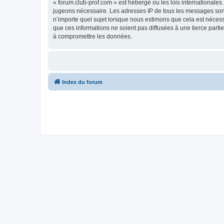
« forum.club-prof.com » est hébergé ou les lois internationales
jugeons nécessaire. Les adresses IP de tous les messages sont
n’importe quel sujet lorsque nous estimons que cela est néces
que ces informations ne soient pas diffusées à une tierce part
à compromettre les données.
Index du forum