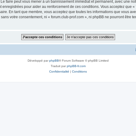
. Le faire peut vous mener à un bannissement immédiat et permanent, avec une notifi
 enregistrées pour aider au renforcement de ces conditions. Vous acceptez que « f
saire. En tant que membre, vous acceptez que toutes les informations que vous av
ie sans votre consentement, ni « forum.club-prof.com », ni phpBB ne pourront être 
Développé par
phpBB
® Forum Software © phpBB Limited
Traduit par
phpBB-fr.com
Confidentialité
|
Conditions