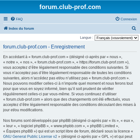
forum.club-prof.com
FAQ
Connexion
R
Index du forum
e
Langue :
c
forum.club-prof.com - Enregistrement
h
En accédant à « forum.club-prof.com » (désigné ci-après par « nous »,
e
« notre », « nos », « forum.club-prof.com », « https://forum.club-prof.com »),
r
vous acceptez d’être légalement responsable des conditions suivantes. Si
vous n’acceptez pas d’être légalement responsable de toutes les conditions
c
suivantes, alors n’accédez pas et/ou n’utilisez pas « forum.club-prof.com ».
h
Nous pouvons modifier celles-ci à n’importe quel moment et nous ferons tout
e
pour que vous en soyez informé, bien qu’il soit prudent de vérifier
régulièrement celles-ci par vous-même. Si vous continuez d’utiliser
r
« forum.club-prof.com » alors que des changements ont été effectués, vous
acceptez d’être légalement responsable des conditions découlant des mises à
jour et/ou modifications.
Nos forums sont développés par phpBB (désigné ci-après par « ils », « eux »,
« leur », « logiciel phpBB », « www.phpbb.com », « phpBB Limited »,
« Équipes phpBB ») qui est un script libre de forum, déclaré sous la licence «
GNU General Public License v2
» (désigné ci-après par « GPL ») et qui peut