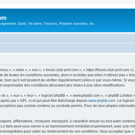
com
ignement, Santé, Vie intime, Finances, Relations humaines, etc.
ous », « notre », « nos », « forum.club-prof.com », « https://forum.club-prof.com »
 de toutes les conditions suivantes, alors n’accédez pas et/ou n’utilisez pas « fo
 bien qu’il soit prudent de vérifier régulièrement celles-ci par vous-même. Si vous
t responsable des conditions découlant des mises à jour et/ou modifications.
ls », « eux », « leur », « logiciel phpBB », « www.phpbb.com », « phpBB Limited »,
-après par « GPL ») et qui peut être téléchargé depuis
www.phpbb.com
. Le logicie
acceptons pas comme contenu ou conduite permis. Pour de plus amples informations
lgaire, diffamatoire, choquant, menaçant, à caractère sexuel ou tout autre contenu 
. Le faire peut vous mener à un bannissement immédiat et permanent, avec une notifi
 enregistrées pour aider au renforcement de ces conditions. Vous acceptez que « f