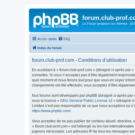
forum.club-prof.
Le Forum propose ces thèmes : Ense
Accès rapide
FAQ
Index du forum
forum.club-prof.com - Conditions d’utilisation
En accédant à « forum.club-prof.com » (désigné ci-après par « n
suivantes. Si vous n’acceptez pas d’être légalement responsable
quel moment et nous ferons tout pour que vous en soyez informé,
changements ont été effectués, vous acceptez d’être légalemen
Nos forums sont développés par phpBB (désigné ci-après par « i
sous la licence «
GNU General Public License v2
» (désigné ci
Limited n’est pas responsable de ce que nous acceptons ou n’
https://www.phpbb.com/
.
Vous acceptez de ne pas publier de contenu abusif, obscène, vu
« forum.club-prof.com » est hébergé ou les lois internationales
jugeons nécessaire. Les adresses IP de tous les messages sont