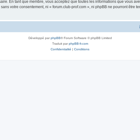
saire. En tant que membre, vous acceptez que toutes les informations que vous av
ie sans votre consentement, ni « forum.club-prof.com », ni phpBB ne pourront être 
Développé par
phpBB
® Forum Software © phpBB Limited
Traduit par
phpBB-fr.com
Confidentialité
|
Conditions