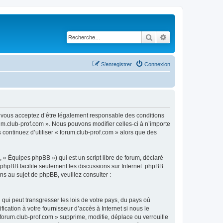
Rechercher
Recherche avancé
S’enregistrer
Connexion
), vous acceptez d’être légalement responsable des conditions
rum.club-prof.com ». Nous pouvons modifier celles-ci à n’importe
 continuez d’utiliser « forum.club-prof.com » alors que des
 « Équipes phpBB ») qui est un script libre de forum, déclaré
l phpBB facilite seulement les discussions sur Internet. phpBB
 au sujet de phpBB, veuillez consulter :
qui peut transgresser les lois de votre pays, du pays où
cation à votre fournisseur d’accès à Internet si nous le
orum.club-prof.com » supprime, modifie, déplace ou verrouille