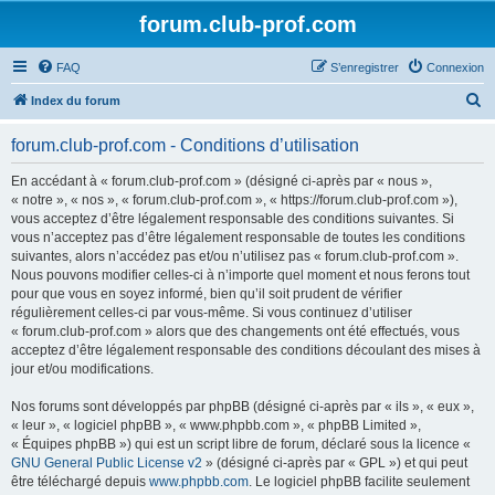
forum.club-prof.com
FAQ
S’enregistrer
Connexion
R
Index du forum
e
forum.club-prof.com - Conditions d’utilisation
c
h
En accédant à « forum.club-prof.com » (désigné ci-après par « nous »,
« notre », « nos », « forum.club-prof.com », « https://forum.club-prof.com »),
e
vous acceptez d’être légalement responsable des conditions suivantes. Si
r
vous n’acceptez pas d’être légalement responsable de toutes les conditions
suivantes, alors n’accédez pas et/ou n’utilisez pas « forum.club-prof.com ».
c
Nous pouvons modifier celles-ci à n’importe quel moment et nous ferons tout
h
pour que vous en soyez informé, bien qu’il soit prudent de vérifier
régulièrement celles-ci par vous-même. Si vous continuez d’utiliser
e
« forum.club-prof.com » alors que des changements ont été effectués, vous
r
acceptez d’être légalement responsable des conditions découlant des mises à
jour et/ou modifications.
Nos forums sont développés par phpBB (désigné ci-après par « ils », « eux »,
« leur », « logiciel phpBB », « www.phpbb.com », « phpBB Limited »,
« Équipes phpBB ») qui est un script libre de forum, déclaré sous la licence «
GNU General Public License v2
» (désigné ci-après par « GPL ») et qui peut
être téléchargé depuis
www.phpbb.com
. Le logiciel phpBB facilite seulement