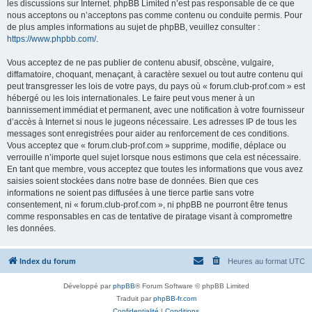
les discussions sur Internet. phpBB Limited n’est pas responsable de ce que
nous acceptons ou n’acceptons pas comme contenu ou conduite permis. Pour
de plus amples informations au sujet de phpBB, veuillez consulter :
https://www.phpbb.com/
.
Vous acceptez de ne pas publier de contenu abusif, obscène, vulgaire,
diffamatoire, choquant, menaçant, à caractère sexuel ou tout autre contenu qui
peut transgresser les lois de votre pays, du pays où « forum.club-prof.com » est
hébergé ou les lois internationales. Le faire peut vous mener à un
bannissement immédiat et permanent, avec une notification à votre fournisseur
d’accès à Internet si nous le jugeons nécessaire. Les adresses IP de tous les
messages sont enregistrées pour aider au renforcement de ces conditions.
Vous acceptez que « forum.club-prof.com » supprime, modifie, déplace ou
verrouille n’importe quel sujet lorsque nous estimons que cela est nécessaire.
En tant que membre, vous acceptez que toutes les informations que vous avez
saisies soient stockées dans notre base de données. Bien que ces
informations ne soient pas diffusées à une tierce partie sans votre
consentement, ni « forum.club-prof.com », ni phpBB ne pourront être tenus
comme responsables en cas de tentative de piratage visant à compromettre
les données.
Index du forum
Heures au format
UTC
Développé par
phpBB
® Forum Software © phpBB Limited
Traduit par
phpBB-fr.com
Confidentialité
|
Conditions