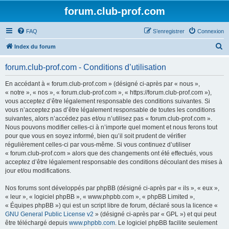
forum.club-prof.com
FAQ
S’enregistrer
Connexion
R
Index du forum
e
forum.club-prof.com - Conditions d’utilisation
c
h
En accédant à « forum.club-prof.com » (désigné ci-après par « nous »,
« notre », « nos », « forum.club-prof.com », « https://forum.club-prof.com »),
e
vous acceptez d’être légalement responsable des conditions suivantes. Si
r
vous n’acceptez pas d’être légalement responsable de toutes les conditions
suivantes, alors n’accédez pas et/ou n’utilisez pas « forum.club-prof.com ».
c
Nous pouvons modifier celles-ci à n’importe quel moment et nous ferons tout
h
pour que vous en soyez informé, bien qu’il soit prudent de vérifier
régulièrement celles-ci par vous-même. Si vous continuez d’utiliser
e
« forum.club-prof.com » alors que des changements ont été effectués, vous
r
acceptez d’être légalement responsable des conditions découlant des mises à
jour et/ou modifications.
Nos forums sont développés par phpBB (désigné ci-après par « ils », « eux »,
« leur », « logiciel phpBB », « www.phpbb.com », « phpBB Limited »,
« Équipes phpBB ») qui est un script libre de forum, déclaré sous la licence «
GNU General Public License v2
» (désigné ci-après par « GPL ») et qui peut
être téléchargé depuis
www.phpbb.com
. Le logiciel phpBB facilite seulement