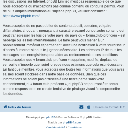
les discussions sur Internet. phpBB Limited n’est pas responsable de ce que
nous acceptons ou n’acceptons pas comme contenu ou conduite permis. Pour
de plus amples informations au sujet de phpBB, veuillez consulter :
https://www.phpbb.com/
.
Vous acceptez de ne pas publier de contenu abusif, obscène, vulgaire,
diffamatoire, choquant, menaçant, à caractère sexuel ou tout autre contenu qui
peut transgresser les lois de votre pays, du pays où « forum.club-prof.com » est
hébergé ou les lois internationales. Le faire peut vous mener à un
bannissement immédiat et permanent, avec une notification à votre fournisseur
d’accès à Internet si nous le jugeons nécessaire. Les adresses IP de tous les
messages sont enregistrées pour aider au renforcement de ces conditions.
Vous acceptez que « forum.club-prof.com » supprime, modifie, déplace ou
verrouille n’importe quel sujet lorsque nous estimons que cela est nécessaire.
En tant que membre, vous acceptez que toutes les informations que vous avez
saisies soient stockées dans notre base de données. Bien que ces
informations ne soient pas diffusées à une tierce partie sans votre
consentement, ni « forum.club-prof.com », ni phpBB ne pourront être tenus
comme responsables en cas de tentative de piratage visant à compromettre
les données.
Index du forum
Heures au format
UTC
Développé par
phpBB
® Forum Software © phpBB Limited
Traduit par
phpBB-fr.com
Confidentialité
|
Conditions