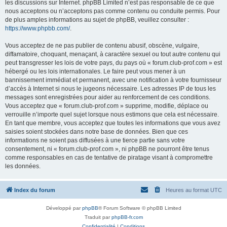
les discussions sur Internet. phpBB Limited n’est pas responsable de ce que
nous acceptons ou n’acceptons pas comme contenu ou conduite permis. Pour
de plus amples informations au sujet de phpBB, veuillez consulter :
https://www.phpbb.com/
.
Vous acceptez de ne pas publier de contenu abusif, obscène, vulgaire,
diffamatoire, choquant, menaçant, à caractère sexuel ou tout autre contenu qui
peut transgresser les lois de votre pays, du pays où « forum.club-prof.com » est
hébergé ou les lois internationales. Le faire peut vous mener à un
bannissement immédiat et permanent, avec une notification à votre fournisseur
d’accès à Internet si nous le jugeons nécessaire. Les adresses IP de tous les
messages sont enregistrées pour aider au renforcement de ces conditions.
Vous acceptez que « forum.club-prof.com » supprime, modifie, déplace ou
verrouille n’importe quel sujet lorsque nous estimons que cela est nécessaire.
En tant que membre, vous acceptez que toutes les informations que vous avez
saisies soient stockées dans notre base de données. Bien que ces
informations ne soient pas diffusées à une tierce partie sans votre
consentement, ni « forum.club-prof.com », ni phpBB ne pourront être tenus
comme responsables en cas de tentative de piratage visant à compromettre
les données.
Index du forum
Heures au format
UTC
Développé par
phpBB
® Forum Software © phpBB Limited
Traduit par
phpBB-fr.com
Confidentialité
|
Conditions