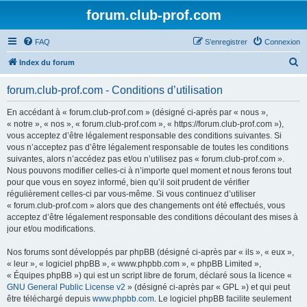
forum.club-prof.com
FAQ
S’enregistrer
Connexion
R
Index du forum
e
forum.club-prof.com - Conditions d’utilisation
c
h
En accédant à « forum.club-prof.com » (désigné ci-après par « nous »,
« notre », « nos », « forum.club-prof.com », « https://forum.club-prof.com »),
e
vous acceptez d’être légalement responsable des conditions suivantes. Si
r
vous n’acceptez pas d’être légalement responsable de toutes les conditions
suivantes, alors n’accédez pas et/ou n’utilisez pas « forum.club-prof.com ».
c
Nous pouvons modifier celles-ci à n’importe quel moment et nous ferons tout
h
pour que vous en soyez informé, bien qu’il soit prudent de vérifier
régulièrement celles-ci par vous-même. Si vous continuez d’utiliser
e
« forum.club-prof.com » alors que des changements ont été effectués, vous
r
acceptez d’être légalement responsable des conditions découlant des mises à
jour et/ou modifications.
Nos forums sont développés par phpBB (désigné ci-après par « ils », « eux »,
« leur », « logiciel phpBB », « www.phpbb.com », « phpBB Limited »,
« Équipes phpBB ») qui est un script libre de forum, déclaré sous la licence «
GNU General Public License v2
» (désigné ci-après par « GPL ») et qui peut
être téléchargé depuis
www.phpbb.com
. Le logiciel phpBB facilite seulement