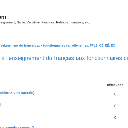
com
ignement, Santé, Vie intime, Finances, Relations humaines, etc.
'enseignement du français aux fonctionnaires canadiens-nes. PFL2. CÉ. EÉ. EO
nt à l'enseignement du français aux fonctionnaire
r
che avancée
RÉPONSES
célérez vos succès).
0
.
0
0
me d’enseignement ?