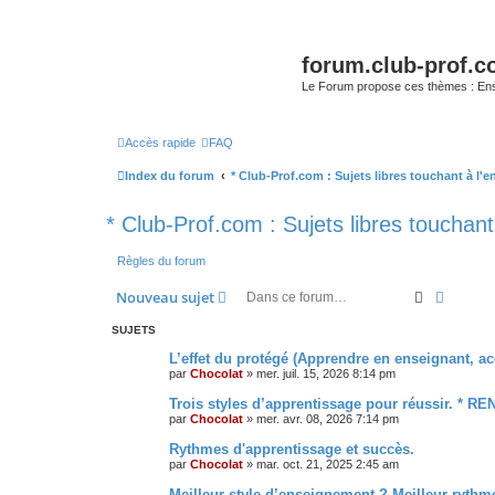
forum.club-prof.
Le Forum propose ces thèmes : Ense
Accès rapide
FAQ
Index du forum
* Club-Prof.com : Sujets libres touchant à l
* Club-Prof.com : Sujets libres toucha
Règles du forum
Recherche
Recher
Nouveau sujet
SUJETS
L’effet du protégé (Apprendre en enseignant, ac
par
Chocolat
»
mer. juil. 15, 2026 8:14 pm
Trois styles d’apprentissage pour réussir. * REN
par
Chocolat
»
mer. avr. 08, 2026 7:14 pm
Rythmes d'apprentissage et succès.
par
Chocolat
»
mar. oct. 21, 2025 2:45 am
Meilleur style d’enseignement ? Meilleur ryth