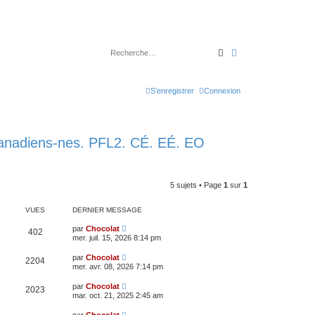
Rechercher
Recherche avancé
S’enregistrer
Connexion
s canadiens-nes. PFL2. CÉ. EÉ. EO
5 sujets • Page
1
sur
1
VUES
DERNIER MESSAGE
par
Chocolat
402
mer. juil. 15, 2026 8:14 pm
par
Chocolat
2204
mer. avr. 08, 2026 7:14 pm
par
Chocolat
2023
mar. oct. 21, 2025 2:45 am
par
Chocolat