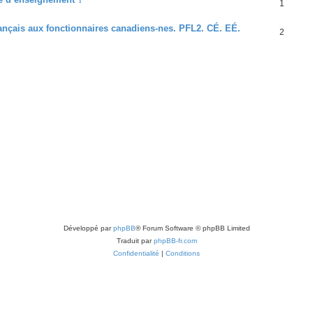
1
rançais aux fonctionnaires canadiens-nes. PFL2. CÉ. EÉ.
2
Développé par
phpBB
® Forum Software © phpBB Limited
Traduit par
phpBB-fr.com
Confidentialité
|
Conditions