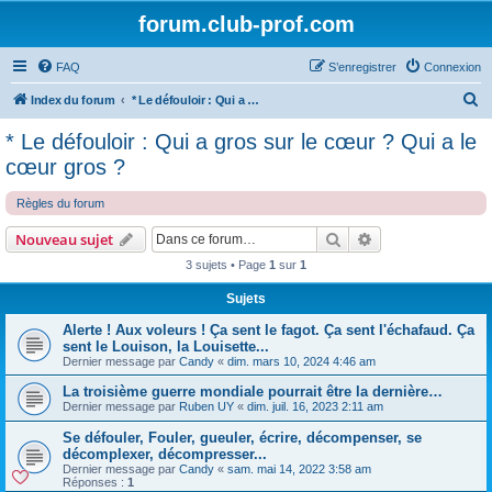
forum.club-prof.com
FAQ
S’enregistrer
Connexion
R
Index du forum
* Le défouloir : Qui a gros sur le cœur ? Qui a le cœur gros ?
e
* Le défouloir : Qui a gros sur le cœur ? Qui a le
c
cœur gros ?
h
Règles du forum
e
r
Rechercher
Recherche avanc
Nouveau sujet
c
3 sujets • Page
1
sur
1
h
Sujets
e
Alerte ! Aux voleurs ! Ça sent le fagot. Ça sent l'échafaud. Ça
r
sent le Louison, la Louisette...
Dernier message par
Candy
«
dim. mars 10, 2024 4:46 am
La troisième guerre mondiale pourrait être la dernière…
Dernier message par
Ruben UY
«
dim. juil. 16, 2023 2:11 am
Se défouler, Fouler, gueuler, écrire, décompenser, se
décomplexer, décompresser...
Dernier message par
Candy
«
sam. mai 14, 2022 3:58 am
Réponses :
1