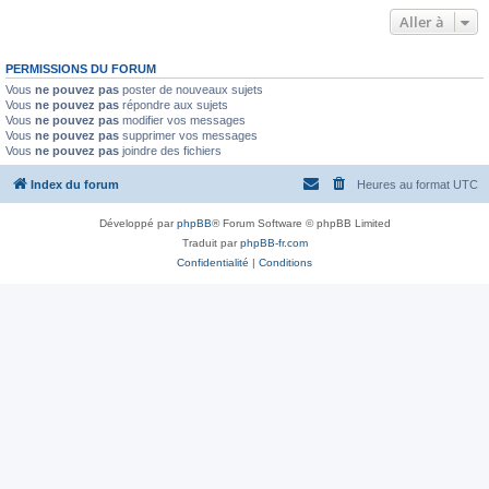
Aller à
PERMISSIONS DU FORUM
Vous
ne pouvez pas
poster de nouveaux sujets
Vous
ne pouvez pas
répondre aux sujets
Vous
ne pouvez pas
modifier vos messages
Vous
ne pouvez pas
supprimer vos messages
Vous
ne pouvez pas
joindre des fichiers
Index du forum
Heures au format
UTC
Développé par
phpBB
® Forum Software © phpBB Limited
Traduit par
phpBB-fr.com
Confidentialité
|
Conditions