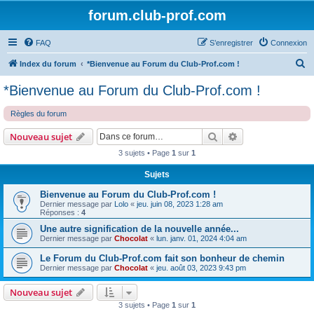
forum.club-prof.com
FAQ
S’enregistrer
Connexion
R
Index du forum
*Bienvenue au Forum du Club-Prof.com !
e
*Bienvenue au Forum du Club-Prof.com !
c
Règles du forum
h
e
Rechercher
Recherche avanc
Nouveau sujet
r
3 sujets • Page
1
sur
1
c
Sujets
h
Bienvenue au Forum du Club-Prof.com !
e
Dernier message par
Lolo
«
jeu. juin 08, 2023 1:28 am
Réponses :
4
r
Une autre signification de la nouvelle année...
Dernier message par
Chocolat
«
lun. janv. 01, 2024 4:04 am
Le Forum du Club-Prof.com fait son bonheur de chemin
Dernier message par
Chocolat
«
jeu. août 03, 2023 9:43 pm
Nouveau sujet
3 sujets • Page
1
sur
1