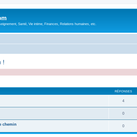
com
ignement, Santé, Vie intime, Finances, Relations humaines, etc.
 !
cher
cherche avancée
RÉPONSES
4
0
de chemin
0