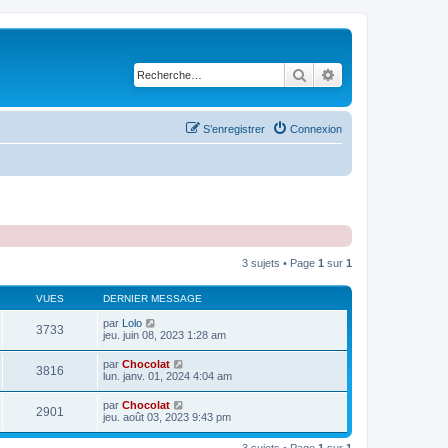
Rechercher
Recherche avancé
S’enregistrer
Connexion
3 sujets • Page
1
sur
1
VUES
DERNIER MESSAGE
par
Lolo
3733
jeu. juin 08, 2023 1:28 am
par
Chocolat
3816
lun. janv. 01, 2024 4:04 am
par
Chocolat
2901
jeu. août 03, 2023 9:43 pm
3 sujets • Page
1
sur
1