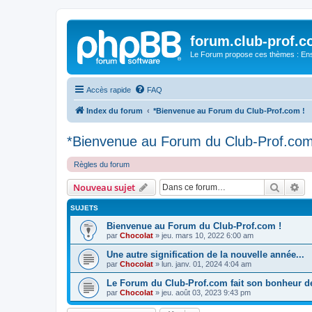
forum.club-prof.
Le Forum propose ces thèmes : Ense
Accès rapide
FAQ
Index du forum
*Bienvenue au Forum du Club-Prof.com !
*Bienvenue au Forum du Club-Prof.com
Règles du forum
Recher
Re
Nouveau sujet
SUJETS
Bienvenue au Forum du Club-Prof.com !
par
Chocolat
»
jeu. mars 10, 2022 6:00 am
Une autre signification de la nouvelle année...
par
Chocolat
»
lun. janv. 01, 2024 4:04 am
Le Forum du Club-Prof.com fait son bonheur 
par
Chocolat
»
jeu. août 03, 2023 9:43 pm