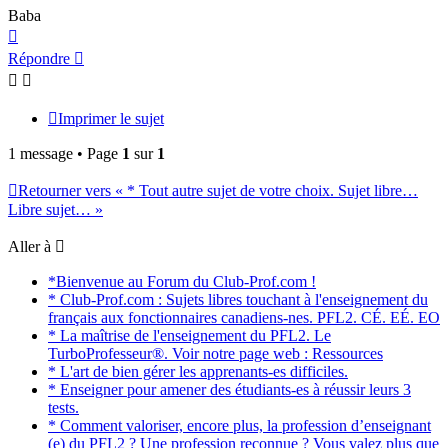
Baba
Haut
Répondre
Imprimer le sujet
1 message • Page
1
sur
1
Retourner vers « * Tout autre sujet de votre choix. Sujet libre…
Libre sujet… »
Aller à
*Bienvenue au Forum du Club-Prof.com !
* Club-Prof.com : Sujets libres touchant à l'enseignement du
français aux fonctionnaires canadiens-nes. PFL2. CÉ. EÉ. EO
* La maîtrise de l'enseignement du PFL2. Le
TurboProfesseur®. Voir notre page web : Ressources
* L'art de bien gérer les apprenants-es difficiles.
* Enseigner pour amener des étudiants-es à réussir leurs 3
tests.
* Comment valoriser, encore plus, la profession d’enseignant
(e) du PFL2 ? Une profession reconnue ? Vous valez plus que