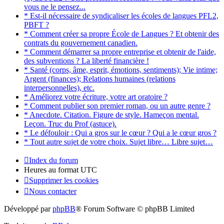
vous ne le pensez...
* Est-il nécessaire de syndicaliser les écoles de langues PFL2,
PBFT ?
* Comment créer sa propre École de Langues ? Et obtenir des
contrats du gouvernement canadien.
* Comment démarrer sa propre entreprise et obtenir de l'aide,
des subventions ? La liberté financière !
* Santé (corps, âme, esprit, émotions, sentiments); Vie intime;
Argent (finances); Relations humaines (relations
interpersonnelles), etc.
* Améliorez votre écriture, votre art oratoire ?
* Comment publier son premier roman, ou un autre genre ?
* Anecdote. Citation. Figure de style. Hameçon mental.
Leçon. Truc du Prof (astuce).
* Le défouloir : Qui a gros sur le cœur ? Qui a le cœur gros ?
* Tout autre sujet de votre choix. Sujet libre… Libre sujet…
Index du forum
Heures au format
UTC
Supprimer les cookies
Nous contacter
Développé par
phpBB
® Forum Software © phpBB Limited