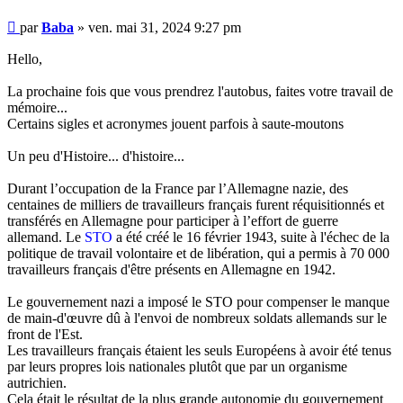
Message
par
Baba
»
ven. mai 31, 2024 9:27 pm
Hello,
La prochaine fois que vous prendrez l'autobus, faites votre travail de
mémoire...
Certains sigles et acronymes jouent parfois à saute-moutons
Un peu d'Histoire... d'histoire...
Durant l’occupation de la France par l’Allemagne nazie, des
centaines de milliers de travailleurs français furent réquisitionnés et
transférés en Allemagne pour participer à l’effort de guerre
allemand. Le
STO
a été créé le 16 février 1943, suite à l'échec de la
politique de travail volontaire et de libération, qui a permis à 70 000
travailleurs français d'être présents en Allemagne en 1942.
Le gouvernement nazi a imposé le STO pour compenser le manque
de main-d'œuvre dû à l'envoi de nombreux soldats allemands sur le
front de l'Est.
Les travailleurs français étaient les seuls Européens à avoir été tenus
par leurs propres lois nationales plutôt que par un organisme
autrichien.
Cela était le résultat de la plus grande autonomie du gouvernement