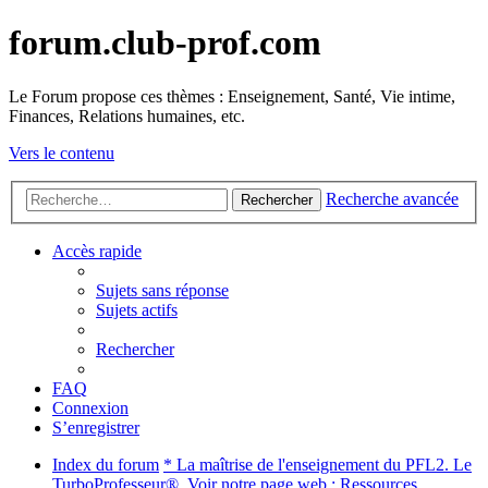
forum.club-prof.com
Le Forum propose ces thèmes : Enseignement, Santé, Vie intime,
Finances, Relations humaines, etc.
Vers le contenu
Recherche avancée
Rechercher
Accès rapide
Sujets sans réponse
Sujets actifs
Rechercher
FAQ
Connexion
S’enregistrer
Index du forum
* La maîtrise de l'enseignement du PFL2. Le
TurboProfesseur®. Voir notre page web : Ressources