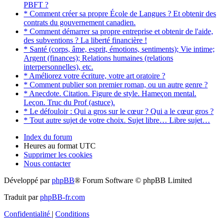
PBFT ?
* Comment créer sa propre École de Langues ? Et obtenir des
contrats du gouvernement canadien.
* Comment démarrer sa propre entreprise et obtenir de l'aide,
des subventions ? La liberté financière !
* Santé (corps, âme, esprit, émotions, sentiments); Vie intime;
Argent (finances); Relations humaines (relations
interpersonnelles), etc.
* Améliorez votre écriture, votre art oratoire ?
* Comment publier son premier roman, ou un autre genre ?
* Anecdote. Citation. Figure de style. Hameçon mental.
Leçon. Truc du Prof (astuce).
* Le défouloir : Qui a gros sur le cœur ? Qui a le cœur gros ?
* Tout autre sujet de votre choix. Sujet libre… Libre sujet…
Index du forum
Heures au format
UTC
Supprimer les cookies
Nous contacter
Développé par
phpBB
® Forum Software © phpBB Limited
Traduit par
phpBB-fr.com
Confidentialité
|
Conditions