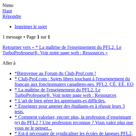
Nimo
Haut
Répondre
Imprimer le sujet
1 message • Page
1
sur
1
Retourner vers « * La maîtrise de l'enseignement du PFL2. Le
TurboProfesseur®. Voir notre page web : Ressources »
Aller à
*Bienvenue au Forum du Club-Prof.com !
* Club-Prof.com : Sujets libres touchant à l'enseignement du
français aux fonctionnaires canadiens-nes. PFL2. CÉ. EÉ. EO
* La maîtrise de l'enseignement du PFL2. Le
TurboProfesseur®. Voir notre page web : Ressources
* L'art de bien gérer les apprenants-es difficiles.
* Enseigner pour amener des étudiants-es à réussir leurs 3
tests.
* Comment valoriser, encore plus, la profession d’enseignant
(e) du PFL2 ? Une profession reconnue ? Vous valez plus que
vous ne le pensez...
* Est-il nécessaire de syndicaliser les écoles de langues PFL2,